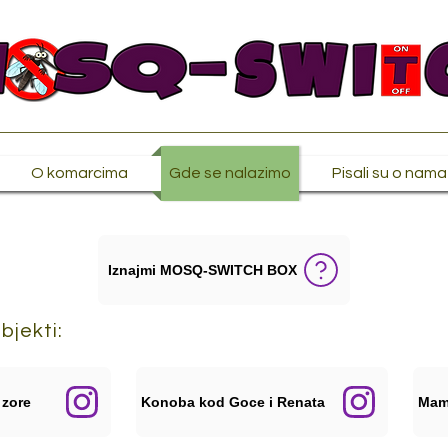
O komarcima
Gde se nalazimo
Pisali su o nama
Iznajmi MOSQ-SWITCH BOX
bjekti:
 zore
Konoba kod Goce i Renata
Mam