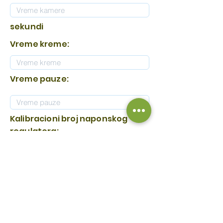
sekundi
Vreme kreme:
Vreme pauze:
Kalibracioni broj naponskog
regulatora:
Licenca validna do: